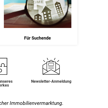
Für Suchende
unseres
Newsletter-Anmeldung
erkes
eicher Immobilienvermarktung.
DER STANDAR