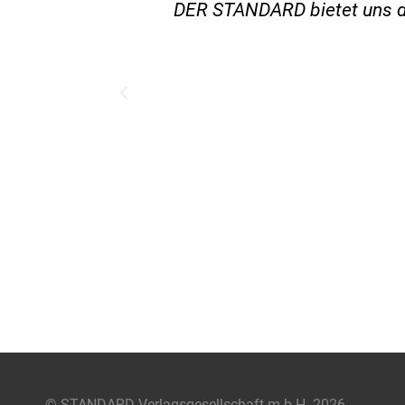
en digitalen
DER STANDARD bietet uns daf
© STANDARD Verlagsgesellschaft m.b.H. 2026