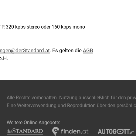
bTP, 320 kpbs stereo oder 160 kbps mono
ngen@derStandard.at
. Es gelten die
AGB
b.H.
Alle Rechte vorbehalten. Nutzung ausschließlich für den priv
Eine Weiterverwendung und Reproduktion über den persönlich
Weitere Online-Angebote: